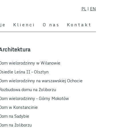
PL
|
EN
je
Klienci
O nas
Kontakt
Architektura
Dom wielorodzinny w Wilanowie
Osiedle Leśna II – Olsztyn
Dom wielorodzinny na warszawskiej Ochocie
Rozbudowa domu na Żoliborzu
Dom wielorodzinny – Górny Mokotów
Dom w Konstancinie
Dom na Sadybie
Dom na Żoliborzu