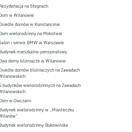
Rezydenacja na Stegnach
Dom w Wilanowie
Osiedle domów w Konstancinie
Dom wielorodzinny na Mokotwie
Salon i serwis BMW w Warszawie
Budynek mieszkalno-pensjonatowy
Dwa domy bliźniacze w Wilanowie
Osiedle domów bliźniaczych na Zawadach
Wilanowskich
5 budynków wielorodzinnych na Zawadach
Wilanowskich
Dom w Owczarni
Budynek wielorodzinny w „Miasteczku
Wilanów”
Budynek wielorodzinny Bukowińska