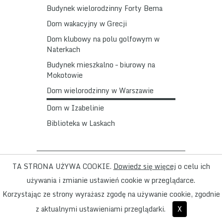
Budynek wielorodzinny Forty Bema
Dom wakacyjny w Grecji
Dom klubowy na polu golfowym w
Naterkach
Budynek mieszkalno – biurowy na
Mokotowie
Dom wielorodzinny w Warszawie
Dom w Izabelinie
Biblioteka w Laskach
ADD - Pracownia Architektoniczna ul. Wilcza
TA STRONA UŻYWA COOKIE.
Dowiedz się więcej
o celu ich
23 /38 00-544 Warszawa tel/fax +48 22 621
używania i zmianie ustawień cookie w przeglądarce.
53 88 ; +48 22 621 27 53 ; +48 602 798
Korzystając ze strony wyrażasz zgodę na używanie cookie, zgodnie
488 ; add(at)addarchitekci.pl
z aktualnymi ustawieniami przeglądarki.
X